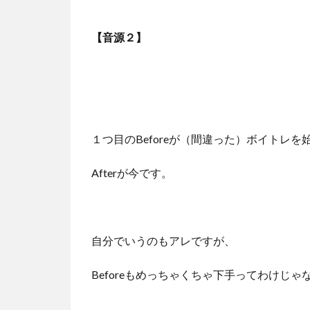
ヤ
ー
【音源２】
１つ目のBeforeが（間違った）ボイトレ
Afterが今です。
自分でいうのもアレですが、
Beforeもめっちゃくちゃ下手ってわけじ