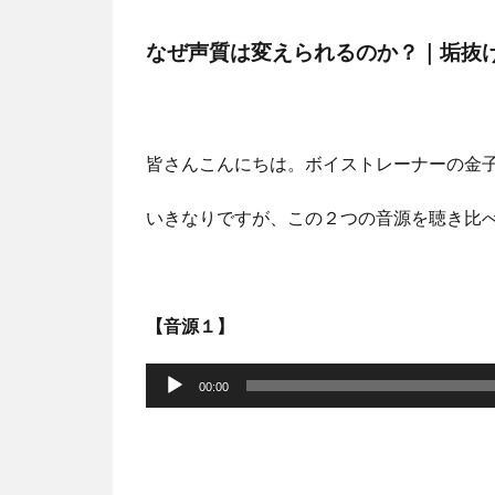
なぜ声質は変えられるのか？｜垢抜
皆さんこんにちは。ボイストレーナーの金
いきなりですが、この２つの音源を聴き比
【音源１】
音
声
00:00
プ
レ
ー