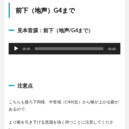
ヤ
ー
前下（地声）G4まで
見本音源：前下（地声/G4まで）
音
声
00:00
00:00
プ
レ
ー
ヤ
ー
注意点
こちらも後ろ下同様、中音域（C4付近）から喉が上がる癖が
あるので、
より喉を引き下げる意識を強く持つことに注意してくださ