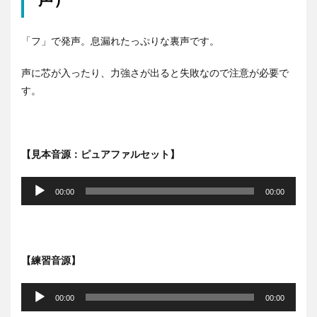
「フ」で発声。息漏れたっぷりな裏声です。
声に芯が入ったり、力強さが出ると失敗なので注意が必要で
す。
【見本音源：ピュアファルセット】
音
声
00:00
00:00
プ
レ
ー
ヤ
【練習音源】
ー
音
声
00:00
00:00
プ