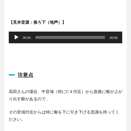
【見本音源：後ろ下（地声）】
音
声
00:00
00:00
プ
レ
ー
ヤ
ー
注意点
高田さんの場合、中音域（特にC４付近）から急激に喉が上が
り出す癖があるので、
その音域付近からは特に喉を下に引き下げる意識を持ってく
ださい。