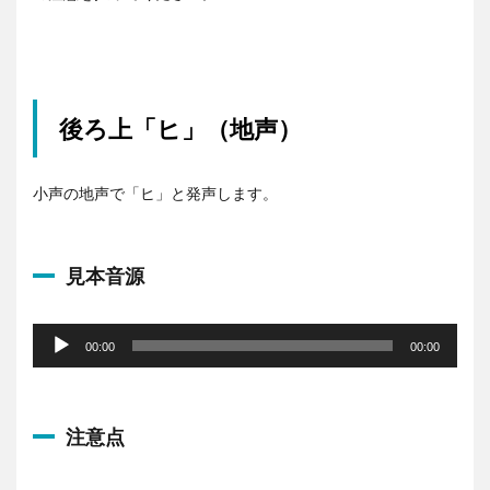
後ろ上「ヒ」（地声）
小声の地声で「ヒ」と発声します。
見本音源
音
声
00:00
00:00
プ
レ
ー
注意点
ヤ
ー