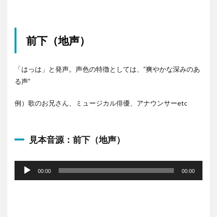
前下（地声）
「はっは」と発声。声色の特徴としては、”爽やかな深みのあ
る声”
例）歌のお兄さん、ミュージカル俳優、アナウンサーetc
見本音源：前下（地声）
音
声
00:00
00:00
プ
レ
ー