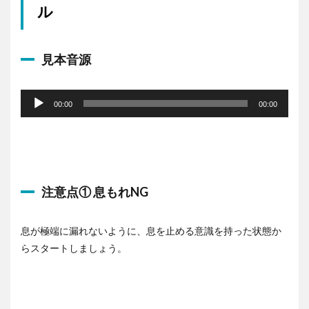
ル
見本音源
音
声
00:00
00:00
プ
レ
ー
ヤ
ー
注意点① 息もれNG
息が極端に漏れないように、息を止める意識を持った状態か
らスタートしましょう。