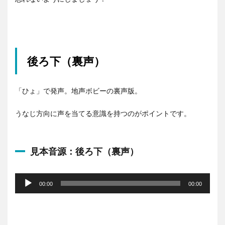
後ろ下（裏声）
「ひょ」で発声。地声ボビーの裏声版。
うなじ方向に声を当てる意識を持つのがポイントです。
見本音源：後ろ下（裏声）
音
声
00:00
00:00
プ
レ
ー