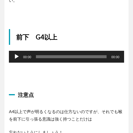
い。
前下 G4以上
音
声
00:00
00:00
プ
レ
ー
ヤ
ー
注意点
A4以上で声が明るくなるのは仕方ないのですが、それでも喉
を前下に引っ張る意識は強く持つことだけは
忘れないようにしましょう！