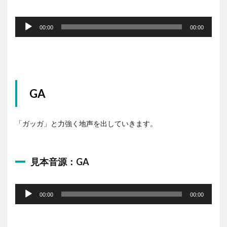
音
声
00:00
00:00
プ
レ
ー
ヤ
ー
GA
「ガッガ」と力強く地声を出していきます。
見本音源：GA
音
声
00:00
00:00
プ
レ