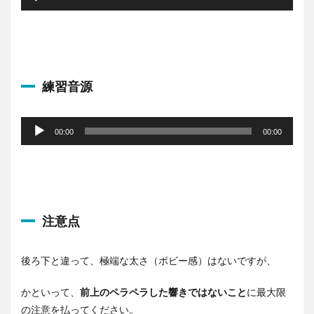
プ
レ
ー
ヤ
ー
練習音源
音
声
00:00
00:00
プ
レ
ー
ヤ
ー
注意点
後ろ下と違って、極端な太さ（ボビー感）はないですが、
かといって、
前上のペラペラした響きではないこと
に最大限
の注意を払ってください。