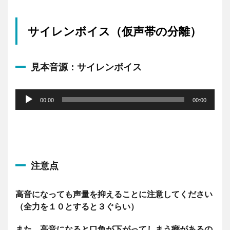
サイレンボイス（仮声帯の分離）
見本音源：サイレンボイス
音
声
00:00
00:00
プ
レ
ー
ヤ
ー
注意点
高音になっても声量を抑えることに注意してください
（全力を１０とすると３ぐらい）
また、高音になると口角が下がってしまう癖があるの