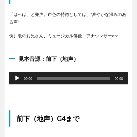
「はっは」と発声。声色の特徴としては、”爽やかな深みのあ
る声”
例）歌のお兄さん、ミュージカル俳優、アナウンサーetc
見本音源：前下（地声）
音
声
00:00
00:00
プ
レ
ー
ヤ
ー
前下（地声）G4まで