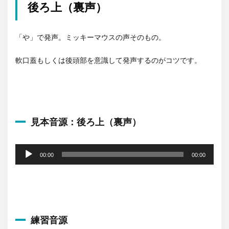
後ろ上（裏声）
「や」で発声。ミッキーマウスの声そのもの。
軟口蓋もしくは後頭部を意識して発声するのがコツです。
見本音源：後ろ上（裏声）
音
声
00:00
00:00
プ
レ
ー
ヤ
ー
練習音源