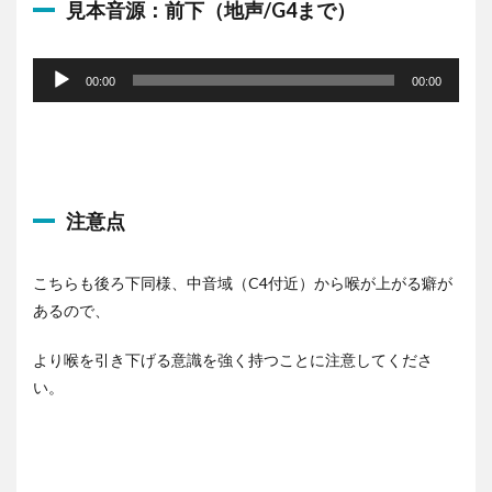
見本音源：前下（地声/G4まで）
音
声
00:00
00:00
プ
レ
ー
ヤ
ー
注意点
こちらも後ろ下同様、中音域（C4付近）から喉が上がる癖が
あるので、
より喉を引き下げる意識を強く持つことに注意してくださ
い。