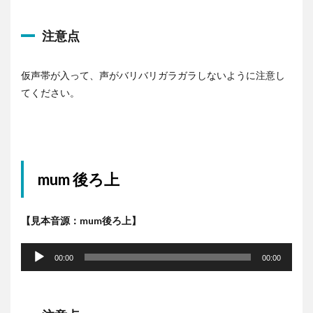
ヤ
ー
注意点
仮声帯が入って、声がバリバリガラガラしないように注意し
てください。
mum 後ろ上
【見本音源：mum後ろ上】
音
声
00:00
00:00
プ
レ
ー