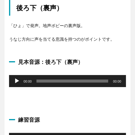
後ろ下（裏声）
「ひょ」で発声。地声ボビーの裏声版。
うなじ方向に声を当てる意識を持つのがポイントです。
見本音源：後ろ下（裏声）
音
声
00:00
00:00
プ
レ
ー
ヤ
ー
練習音源
音