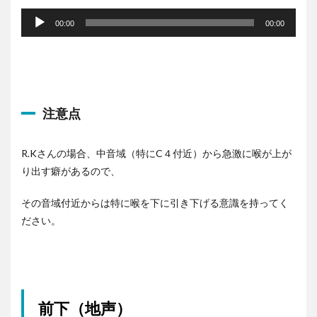
音
声
00:00
00:00
プ
レ
ー
ヤ
ー
注意点
R.Kさんの場合、中音域（特にC４付近）から急激に喉が上が
り出す癖があるので、
その音域付近からは特に喉を下に引き下げる意識を持ってく
ださい。
前下（地声）