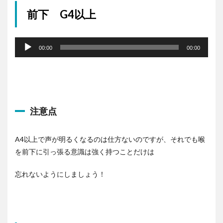
前下 G4以上
音
声
00:00
00:00
プ
レ
ー
ヤ
ー
注意点
A4以上で声が明るくなるのは仕方ないのですが、それでも喉
を前下に引っ張る意識は強く持つことだけは
忘れないようにしましょう！