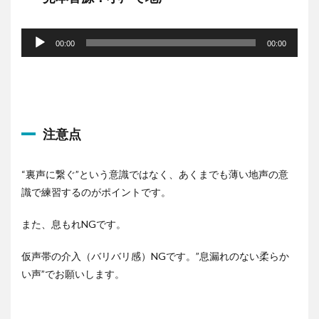
音
声
00:00
00:00
プ
レ
ー
ヤ
ー
注意点
“裏声に繋ぐ”という意識ではなく、あくまでも薄い地声の意
識で練習するのがポイントです。
また、息もれNGです。
仮声帯の介入（バリバリ感）NGです。”息漏れのない柔らか
い声”でお願いします。