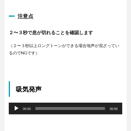
レ
ー
注意点
ヤ
ー
２〜３秒で息が切れることを確認します
（２〜３秒以上ロングトーンができる場合地声が混ざってい
るのでNGです）
吸気発声
音
声
00:00
00:00
プ
レ
ー