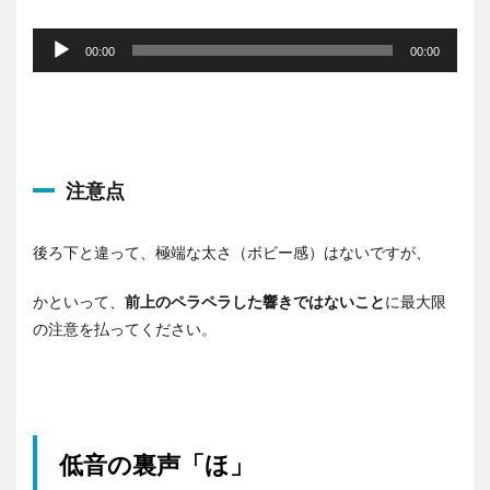
音
声
00:00
00:00
プ
レ
ー
ヤ
ー
注意点
後ろ下と違って、極端な太さ（ボビー感）はないですが、
かといって、
前上のペラペラした響きではないこと
に最大限
の注意を払ってください。
低音の裏声「ほ」