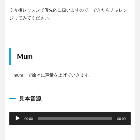
ー
ヤ
※今後レッスンで優先的に扱いますので、できたらチャレン
ー
ジしてみてください。
Mum
「mum」で徐々に声量を上げていきます。
見本音源
音
声
00:00
00:00
プ
レ