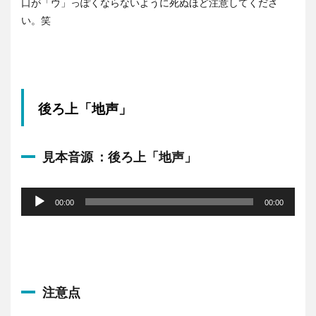
口が「ウ」っぽくならないように死ぬほど注意してくださ
い。笑
後ろ上「地声」
見本音源 ：後ろ上「地声」
音
声
00:00
00:00
プ
レ
ー
ヤ
ー
注意点