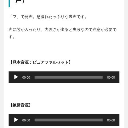
「フ」で発声。息漏れたっぷりな裏声です。
声に芯が入ったり、力強さが出ると失敗なので注意が必要で
す。
【見本音源：ピュアファルセット】
音
声
00:00
00:00
プ
レ
ー
ヤ
【練習音源】
ー
音
声
00:00
00:00
プ