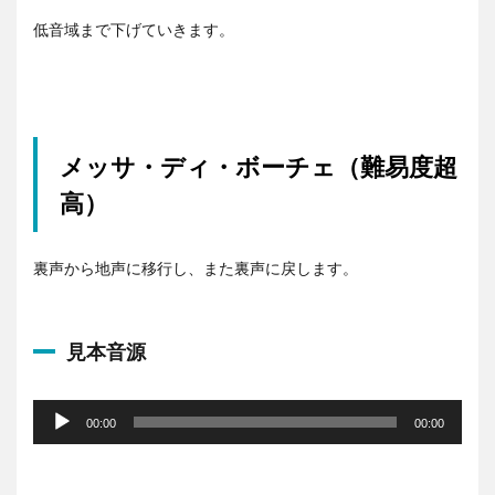
低音域まで下げていきます。
メッサ・ディ・ボーチェ（難易度超
高）
裏声から地声に移行し、また裏声に戻します。
見本音源
音
声
00:00
00:00
プ
レ