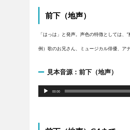
前下（地声）
「はっは」と発声。声色の特徴としては、”
例）歌のお兄さん、ミュージカル俳優、アナウ
見本音源：前下（地声）
音
声
00:00
プ
レ
ー
ヤ