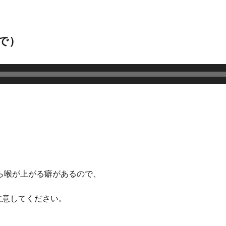
で）
ら喉が上がる癖があるので、
注意してください。