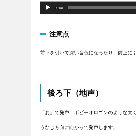
声
00:00
プ
レ
注意点
ー
ヤ
ー
前下を引いて深い音色になったり、前上に
後ろ下（地声）
「お」で発声 ボビーオロゴンのような太
うなじ方向に向かって発声します。