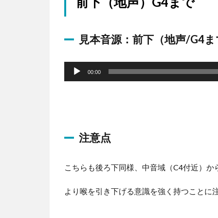
前下（地声）G4まで
ー
見本音源：前下（地声/G4ま
音
声
00:00
プ
レ
ー
ヤ
注意点
ー
こちらも後ろ下同様、中音域（C4付近）か
より喉を引き下げる意識を強く持つことに