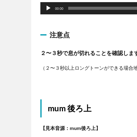
音
ー
声
00:00
プ
レ
注意点
ー
ヤ
２〜３秒で息が切れることを確認しま
ー
（２〜３秒以上ロングトーンができる場合地
mum 後ろ上
【見本音源：mum後ろ上】
音