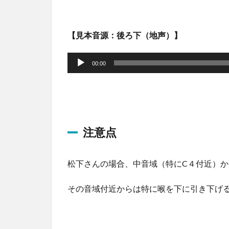
【見本音源：後ろ下（地声）】
音
声
00:00
プ
レ
ー
ヤ
注意点
ー
松下さんの場合、中音域（特にC４付近）
その音域付近からは特に喉を下に引き下げ