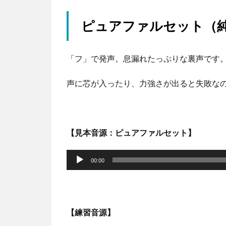
ピュアファルセット（
「フ」で発声。息漏れたっぷりな裏声です
声に芯が入ったり、力強さが出ると失敗な
【見本音源：ピュアファルセット】
音
声
00:00
プ
レ
ー
【練習音源】
ヤ