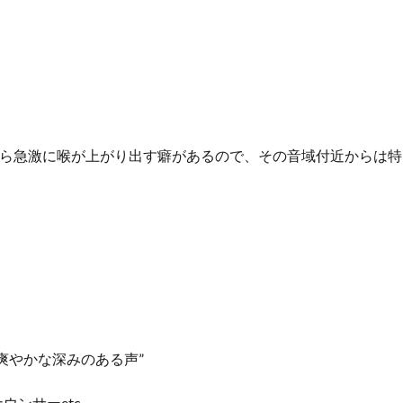
から急激に喉が上がり出す癖があるので、
その音域付近からは特
爽やかな深みのある声”
ンサーetc