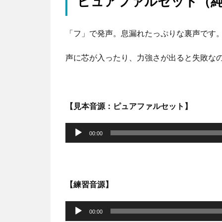
ピュアファルセット（
「フ」で発声。息漏れたっぷりな裏声です
声に芯が入ったり、力強さが出ると失敗な
【見本音源：ピュアファルセット】
音
声
00:00
プ
レ
ー
【練習音源】
ヤ
音
ー
声
00:00