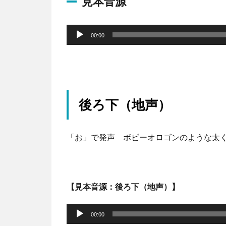
見本音源
音
声
00:00
プ
レ
ー
ヤ
後ろ下（地声）
ー
「お」で発声 ボビーオロゴンのような太
【見本音源：後ろ下（地声）】
音
声
00:00