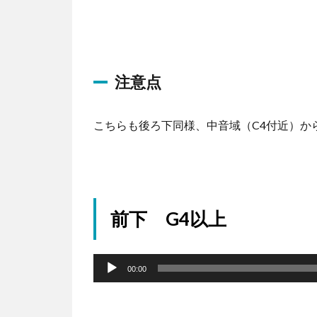
プ
レ
ー
ヤ
注意点
ー
こちらも後ろ下同様、中音域（C4付近）か
前下 G4以上
音
声
00:00
プ
レ