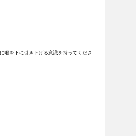
ー
ュ
を
ー
使
ム
っ
調
て
節
く
に喉を下に引き下げる意識を持ってくださ
に
だ
は
さ
上
い。
下
矢
印
キ
ー
を
使