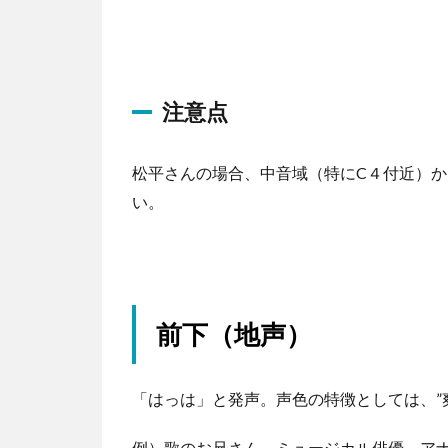
プ
レ
ー
ヤ
注意点
ー
松平さんの場合、中音域（特にC４付近）
い。
前下（地声）
「はっは」と発声。声色の特徴としては、”
例）歌のお兄さん、ミュージカル俳優、アナウ