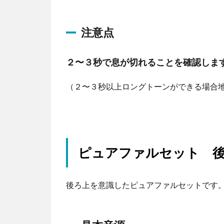
プ
レ
注意点
ー
ヤ
２〜３秒で息が切れることを確認しま
ー
（２〜３秒以上ロングトーンができる場合地
ピュアファルセット 
後ろ上を意識したピュアファルセットです