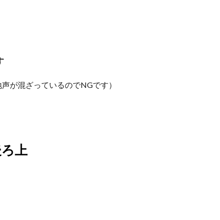
す
声が混ざっているのでNGです）
後ろ上
。