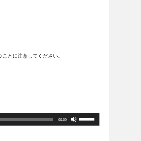
リ
矢
ュ
印
ー
キ
ム
ー
調
を
節
使
つことに注意してください。
に
っ
は
て
上
く
下
だ
矢
さ
印
い。
キ
ボ
ー
00:00
リ
を
ュ
使