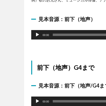
見本音源：前下（地声）
音
声
00:00
プ
レ
ー
ヤ
前下（地声）G4まで
ー
見本音源：前下（地声/G4ま
音
声
00:00