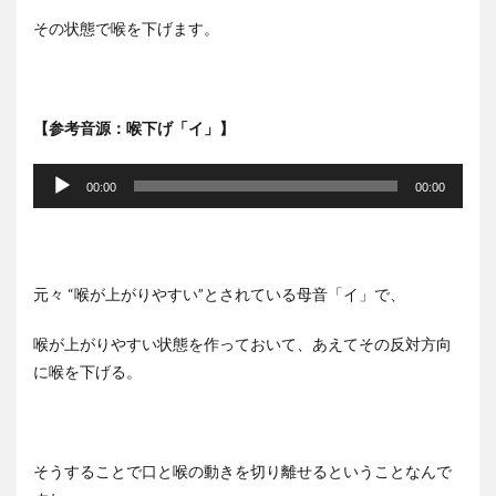
その状態で喉を下げます。
【参考音源：喉下げ「イ」】
音
声
00:00
00:00
プ
レ
ー
ヤ
元々 “喉が上がりやすい”とされている母音「イ」で、
ー
喉が上がりやすい状態を作っておいて、あえてその反対方向
に喉を下げる。
そうすることで口と喉の動きを切り離せるということなんで