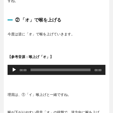
すね。
② 「オ」で喉を上げる
今度は逆に「オ」で喉を上げていきます。
【参考音源：喉上げ「オ」】
音
声
00:00
00:00
プ
レ
ー
ヤ
理屈は、①「イ」喉上げと一緒ですね。
ー
喉が下がりやすい母音「オ」の状態で、逆方向に喉を上げ