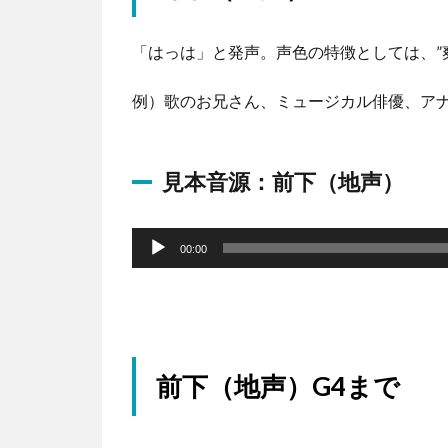
「はっは」と発声。声色の特徴としては、”
例）歌のお兄さん、ミュージカル俳優、アナウ
見本音源：前下（地声）
音
声
00:00
プ
レ
ー
ヤ
前下（地声）G4まで
ー