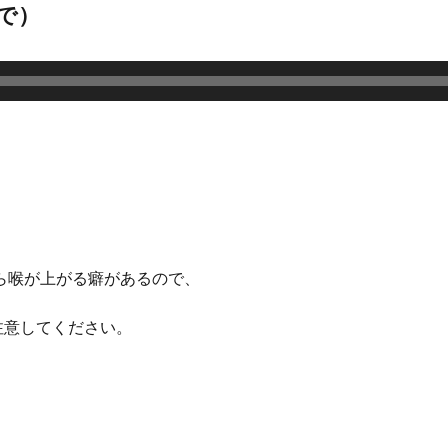
で）
ら喉が上がる癖があるので、
注意してください。