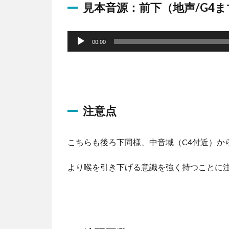
見本音源：前下（地声/G4ま
音
声
00:00
プ
レ
ー
ヤ
注意点
ー
こちらも後ろ下同様、中音域（C4付近）か
より喉を引き下げる意識を強く持つことに