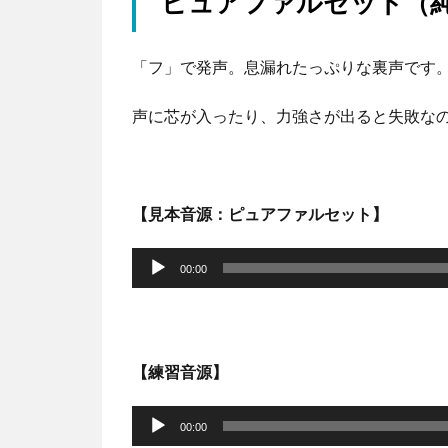
ピュアファルセット（
「フ」で発声。息漏れたっぷりな裏声です
声に芯が入ったり、力強さが出ると失敗な
【見本音源：ピュアファルセット】
音
声
00:00
プ
レ
ー
【練習音源】
ヤ
音
ー
声
00:00