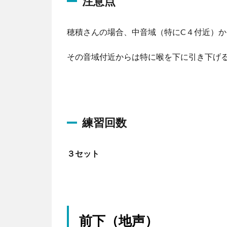
注意点
ー
穂積さんの場合、中音域（特にC４付近）
その音域付近からは特に喉を下に引き下げ
練習回数
３セット
前下（地声）