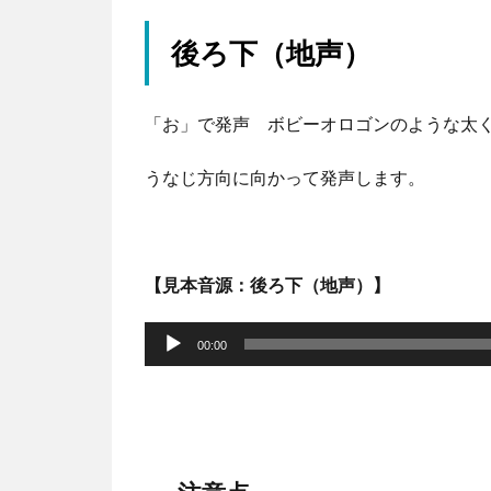
後ろ下（地声）
「お」で発声 ボビーオロゴンのような太
うなじ方向に向かって発声します。
【見本音源：後ろ下（地声）】
音
声
00:00
プ
レ
ー
ヤ