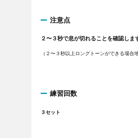
プ
レ
注意点
ー
ヤ
２〜３秒で息が切れることを確認しま
ー
（２〜３秒以上ロングトーンができる場合地
練習回数
３セット