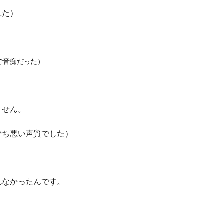
れた）
で音痴だった）
ません。
持ち悪い声質でした）
れなかったんです。