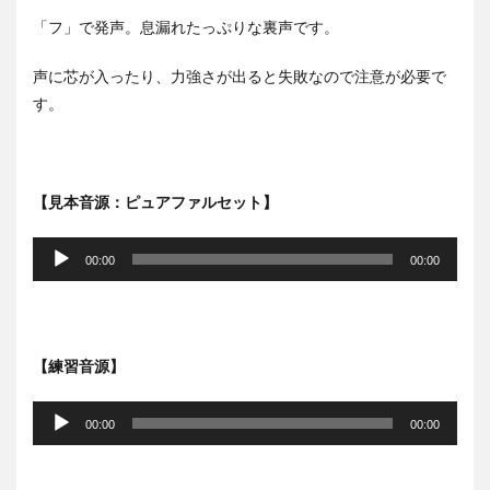
「フ」で発声。息漏れたっぷりな裏声です。
声に芯が入ったり、力強さが出ると失敗なので注意が必要で
す。
【見本音源：ピュアファルセット】
音
声
00:00
00:00
プ
レ
ー
ヤ
【練習音源】
ー
音
声
00:00
00:00
プ
レ