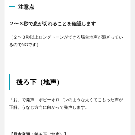
ー
注意点
ヤ
ー
２〜３秒で息が切れることを確認します
（２〜３秒以上ロングトーンができる場合地声が混ざってい
るのでNGです）
後ろ下（地声）
「お」で発声 ボビーオロゴンのような太くてこもった声が
正解。
うなじ方向に向かって発声します。
【見本音源：後ろ下（地声）】