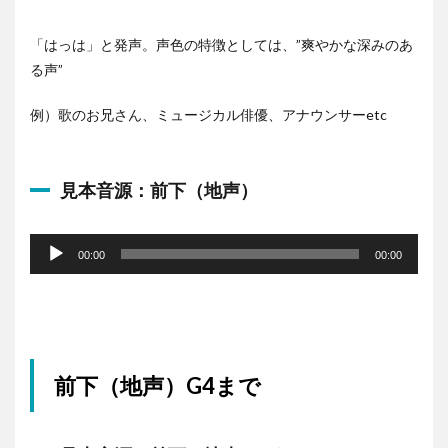
「はっは」と発声。声色の特徴としては、”爽やかな深みのあ
る声”
例）歌のお兄さん、ミュージカル俳優、アナウンサーetc
見本音源：前下（地声）
音
声
00:00
00:00
プ
レ
ー
ヤ
ー
前下（地声）G4まで