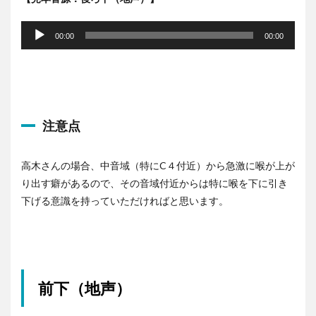
音
声
00:00
00:00
プ
レ
ー
ヤ
ー
注意点
高木さんの場合、中音域（特にC４付近）から急激に喉が上が
り出す癖があるので、
その音域付近からは特に喉を下に引き
下げる意識を持っていただければと思います。
前下（地声）