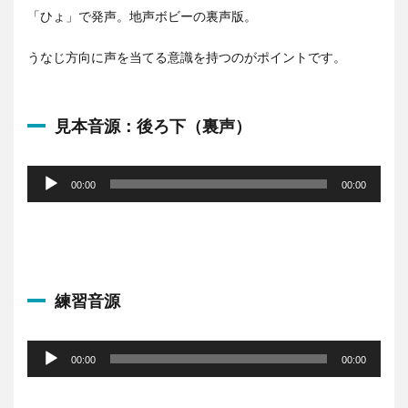
「ひょ」で発声。地声ボビーの裏声版。
うなじ方向に声を当てる意識を持つのがポイントです。
見本音源：後ろ下（裏声）
音
声
00:00
00:00
プ
レ
ー
ヤ
ー
練習音源
音
声
00:00
00:00
プ
レ