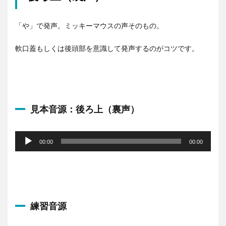
「や」で発声。ミッキーマウスの声そのもの。
軟口蓋もしくは後頭部を意識して発声するのがコツです。
見本音源：後ろ上（裏声）
音
声
00:00
00:00
プ
レ
ー
ヤ
ー
練習音源
音