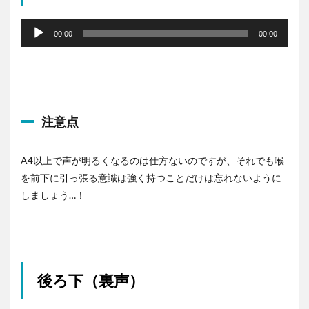
音
声
00:00
00:00
プ
レ
ー
ヤ
ー
注意点
A4以上で声が明るくなるのは仕方ないのですが、それでも喉
を前下に引っ張る意識は強く持つことだけは忘れないように
しましょう…！
後ろ下（裏声）