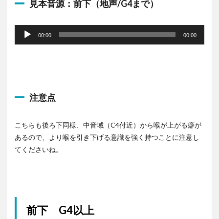
見本音源：前下（地声/G4まで）
音
声
00:00
00:00
プ
レ
ー
ヤ
ー
注意点
こちらも後ろ下同様、中音域（C4付近）から喉が上がる癖が
あるので、
より喉を引き下げる意識を強く持つことに注意し
てくださいね。
前下 G4以上