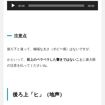
声
00:00
00:00
プ
レ
ー
ヤ
ー
注意点
後ろ下と違って、極端な太さ（ボビー感）はないですが、
かといって、
前上のペラペラした響きではないこと
に最大限
の注意を払ってくださいね。
後ろ上「ヒ」（地声）