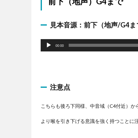
前下（地声）G4まで
ー
見本音源：前下（地声/G4ま
音
声
00:00
プ
レ
ー
ヤ
注意点
ー
こちらも後ろ下同様、中音域（C4付近）か
より喉を引き下げる意識を強く持つことに