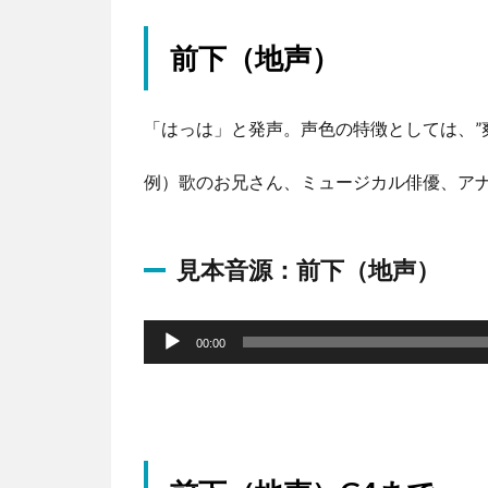
前下（地声）
「はっは」と発声。声色の特徴としては、”
例）歌のお兄さん、ミュージカル俳優、アナウ
見本音源：前下（地声）
音
声
00:00
プ
レ
ー
ヤ