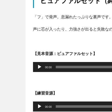
ピュアファルセット（
「フ」で発声。息漏れたっぷりな裏声です
声に芯が入ったり、力強さが出ると失敗な
【見本音源：ピュアファルセット】
音
声
00:00
プ
レ
ー
【練習音源】
ヤ
音
ー
声
00:00