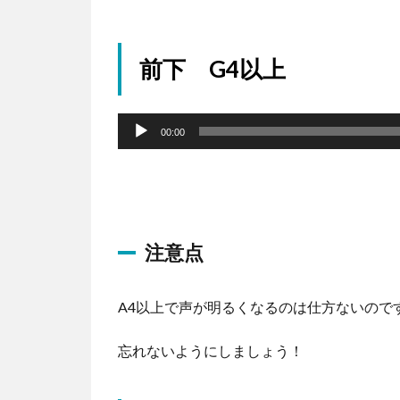
前下 G4以上
音
声
00:00
プ
レ
ー
ヤ
注意点
ー
A4以上で声が明るくなるのは仕方ないので
忘れないようにしましょう！