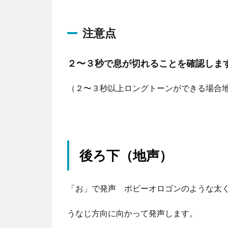
プ
レ
注意点
ー
ヤ
２〜３秒で息が切れることを確認しま
ー
（２〜３秒以上ロングトーンができる場合地
後ろ下（地声）
「お」で発声 ボビーオロゴンのような太
うなじ方向に向かって発声します。