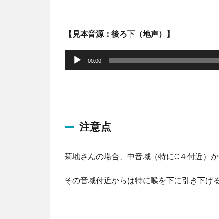
【見本音源：後ろ下（地声）】
音
声
00:00
プ
レ
ー
ヤ
注意点
ー
菊地さんの場合、中音域（特にC４付近）
その音域付近からは特に喉を下に引き下げ